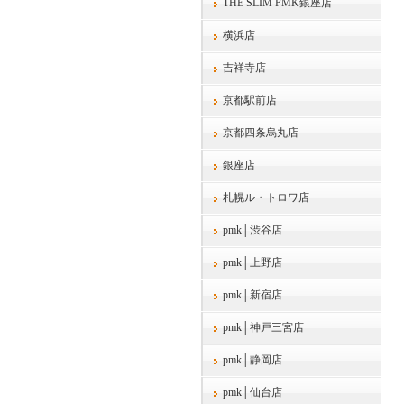
THE SLIM PMK銀座店
横浜店
吉祥寺店
京都駅前店
京都四条烏丸店
銀座店
札幌ル・トロワ店
pmk│渋谷店
pmk│上野店
pmk│新宿店
pmk│神戸三宮店
pmk│静岡店
pmk│仙台店